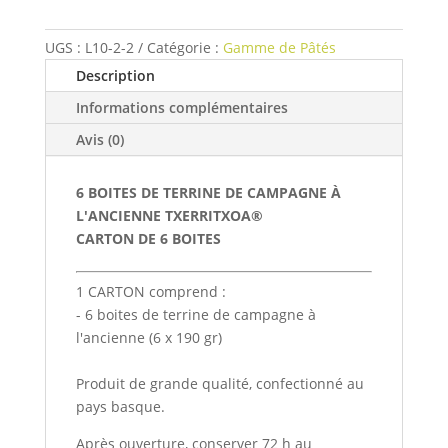
Terrine
de
campagne
UGS :
L10-2-2
Catégorie :
Gamme de Pâtés
à
Description
l'ancienne
Informations complémentaires
x
6
Avis (0)
-
Txerritxoa
6 BOITES DE TERRINE DE CAMPAGNE À
L'ANCIENNE TXERRITXOA®
CARTON DE 6 BOITES
1 CARTON comprend :
- 6 boites de terrine de campagne à
l'ancienne (6 x 190 gr)
Produit de grande qualité, confectionné au
pays basque.
Après ouverture, conserver 72 h au