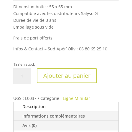
Dimension boite : 55 x 65 mm
Compatible avec les distributeurs Salysol®
Durée de vie de 3 ans
Emballage sous vide
Frais de port offerts
Infos & Contact – Sud Apér’ Oliv : 06 80 65 25 10
188 en stock
quantité
Ajouter au panier
de
Noix
de
cajou
UGS :
L0037
Catégorie :
Ligne MiniBar
et
Description
Cacahuètes
Informations complémentaires
60
gr
Avis (0)
Salysol®