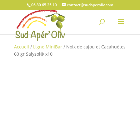
06 80 65 25 10
contact@sudaperoliv.com
Accueil
/
Ligne MiniBar
/ Noix de cajou et Cacahuètes
60 gr Salysol® x10