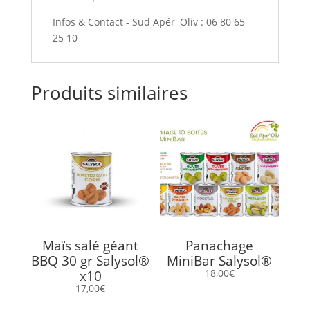
Infos & Contact - Sud Apér' Oliv : 06 80 65
25 10
Produits similaires
Maïs salé géant
Panachage
BBQ 30 gr Salysol®
MiniBar Salysol®
18,00
€
x10
17,00
€